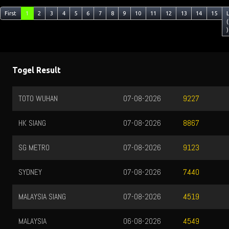
First
1
2
3
4
5
6
7
8
9
10
11
12
13
14
15
(
)
Togel Result
TOTO WUHAN
07-08-2026
9227
HK SIANG
07-08-2026
8867
SG METRO
07-08-2026
9123
SYDNEY
07-08-2026
7440
MALAYSIA SIANG
07-08-2026
4519
MALAYSIA
06-08-2026
4549