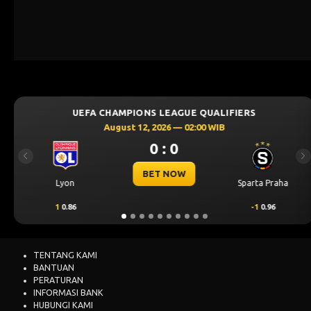
ONS LEAGUE QUALIFIERS
UEFA CHAMPIO
12, 2026 — 02:00 WIB
August 12
0 : 0
Previous
Ne
BET NOW
Sparta Praha
SK Sturm Graz
-1
0.96
-0.5
0.95
TENTANG KAMI
BANTUAN
PERATURAN
INFORMASI BANK
HUBUNGI KAMI