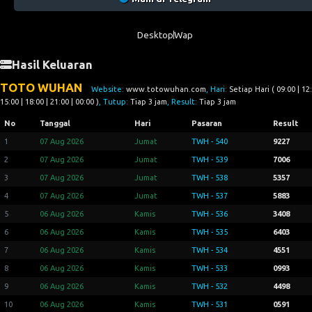
Desktop
Wap
Hasil Keluaran
TOTO WUHAN
Website:
www.totowuhan.com
, Hari:
Setiap Hari ( 09:00 | 12:
15:00 | 18:00 | 21:00 | 00:00 )
, Tutup:
Tiap 3 jam
, Result:
Tiap 3 jam
No
Tanggal
Hari
Pasaran
Result
1
07 Aug 2026
Jumat
TWH - 540
9227
2
07 Aug 2026
Jumat
TWH - 539
7006
3
07 Aug 2026
Jumat
TWH - 538
5357
4
07 Aug 2026
Jumat
TWH - 537
5883
5
06 Aug 2026
Kamis
TWH - 536
3408
6
06 Aug 2026
Kamis
TWH - 535
6403
7
06 Aug 2026
Kamis
TWH - 534
4551
8
06 Aug 2026
Kamis
TWH - 533
0993
9
06 Aug 2026
Kamis
TWH - 532
4498
10
06 Aug 2026
Kamis
TWH - 531
0591